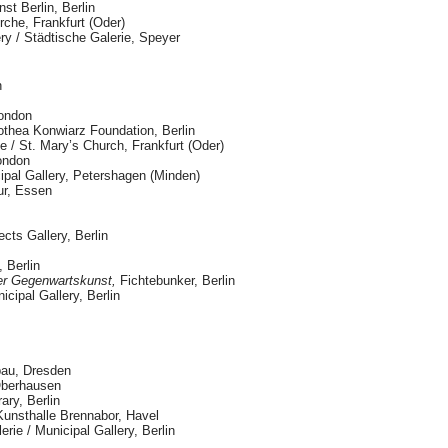
st Berlin, Berlin
rche, Frankfurt (Oder)
ry / Städtische Galerie, Speyer
n
ondon
thea Konwiarz Foundation, Berlin
e / St. Mary’s Church, Frankfurt (Oder)
ondon
ipal Gallery, Petershagen (Minden)
ur, Essen
cts Gallery, Berlin
 Berlin
der Gegenwartskunst,
Fichtebunker, Berlin
cipal Gallery, Berlin
bau, Dresden
Oberhausen
ary, Berlin
unsthalle Brennabor, Havel
ie / Municipal Gallery, Berlin