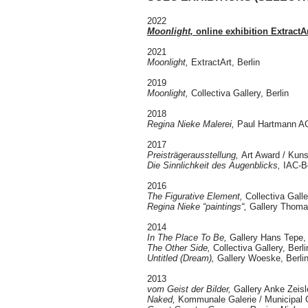
2022
Moonlight,
online exhibition ExtractAr
2021
Moonlight,
ExtractArt, Berlin
2019
Moonlight,
Collectiva Gallery, Berlin
2018
Regina Nieke Malerei,
Paul Hartmann A
2017
Preisträgerausstellung,
Art Award / Kuns
Die Sinnlichkeit des Augenblicks
,
IAC-Be
2016
The Figurative Element,
Collectiva Galle
Regina Nieke “paintings“,
Gallery Thoma
2014
In The Place To Be,
Gallery Hans Tepe
The Other Side,
Collectiva Gallery, Berli
Untitled (Dream),
Gallery Woeske, Berli
2013
vom Geist der Bilder,
Gallery Anke Zeisle
Naked,
Kommunale Galerie / Municipal G