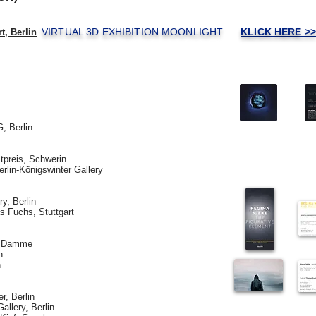
VIRTUAL 3D EXHIBITION MOONLIGHT
KLICK HERE >>
t, Berlin
G
, Berlin
tpreis
, Schwerin
rlin-Königswinter Gallery
ry, Berlin
s Fuchs, Stuttgart
, Damme
n
n
r, Berlin
allery, Berlin