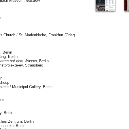
arlach Museum, Güstrow
n
s Church / St. Marienkirche, Frankfurt (Oder)
, Berlin
ting, Berlin
hatten auf dem Wasser,
Berlin
nstprojekte-ev, Strausberg
in
nshoop
erie / Municipal Gallery, Berlin
ens
y, Berlin
hes Zentrum, Berlin
ennecke, Berlin