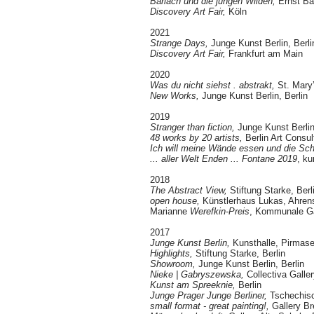
Barlach und die jungen Wilden,
Ernst B
Discovery Art Fair,
Köln
2021
Strange Days,
Junge Kunst Berlin, Berli
Discovery Art Fair,
Frankfurt am Main
2020
Was du nicht siehst . abstrakt,
St. Mary’
New Works,
Junge Kunst Berlin, Berlin
2019
Stranger than fiction,
Junge Kunst Berlin
48 works by 20 artists,
Berlin Art Consul
Ich will meine Wände essen und die Sc
... aller Welt Enden ... Fontane 2019
, ku
2018
The Abstract View
,
Stiftung Starke, Berl
open house,
Künstlerhaus Lukas, Ahre
Marianne
Werefkin-Preis
, Kommunale Gal
2017
Junge Kunst Berlin,
Kunsthalle, Pirmas
Highlights,
Stiftung Starke, Berlin
Showroom,
Junge Kunst Berlin, Berlin
Nieke | Gabryszewska,
Collectiva Galler
Kunst am Spreeknie,
Berlin
Junge Prager Junge Berlin
er
,
Tschechisc
small format - great painting!,
Gallery Br