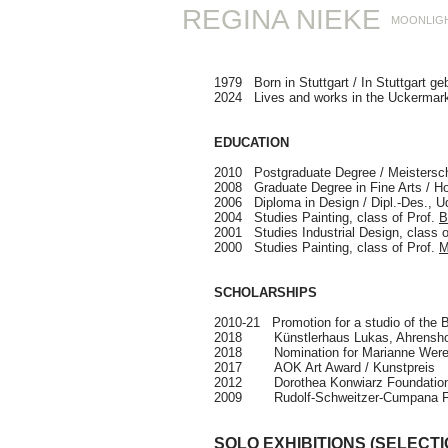
REGINA NIEKE
MOONLIG
1979 Born in Stuttgart
/ In Stuttgart g
2024 Lives and works
i
n the Uckermark
EDUCATION
2010 Postgraduate Degree / Meisterschül
2008 Graduate Degree in Fine Arts / Ho
2006 Diploma in Design / Dipl.-Des., U
2004 Studies Painting, class of
Prof.
B
2001 Studies Industrial Design, class 
2000 Studies Painting, class of
Prof.
M
SCHOLARSHIPS
2010-21 Promotion for a studio of the BB
2018
Künstlerhaus Lukas, Ahrensh
2018 Nomination for Marianne Weref
2017
AOK Art Award / Kunstpreis
2012 Dorothea Konwiarz Foundation,
2009 Rudolf-Schweitzer-Cumpana Fo
SOLO EXHIBITIONS (SELECTI