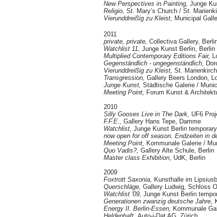
New Perspectives in Painting,
Junge Kun
Religio,
St. Mary’s Church / St. Marienki
Vierunddreißig zu Kleist,
Municipal Galle
2011
private, private,
Collectiva Gallery, Berli
Watchlist 11,
Junge Kunst Berlin, Berlin
Multiplied Contemporary Editions Fair,
L
Gegenständlich - ungegenständlich,
Doro
Vierunddreißig zu Kleist,
St. Marienkirch
Transgression,
Gallery Beers London, L
Junge Kunst,
Städtische Galerie / Munic
Meeting Point,
Forum Kunst & Architekt
2010
Silly Gooses Live in The Dark,
UF6 Proje
F.F.E.,
Gallery Hans Tepe, Damme
Watchlist,
Junge Kunst Berlin temporary,
now open for off season. Endzeiten in 
Meeting Point,
Kommunale Galerie / Muni
Quo Vadis?,
Gallery Alte Schule, Berlin
Master class Exhibition,
UdK, Berlin
2009
Foxtrott Saxonia,
Kunsthalle im Lipsius
Querschläge,
Gallery Ludwig, Schloss 
Watchlist '09,
Junge Kunst Berlin tempor
Generationen zwanzig deutsche Jahre,
K
Energy II. Berlin-Essen,
Kommunale Galer
Heldenhaft,
Auto-i-Dat AG, Zürich