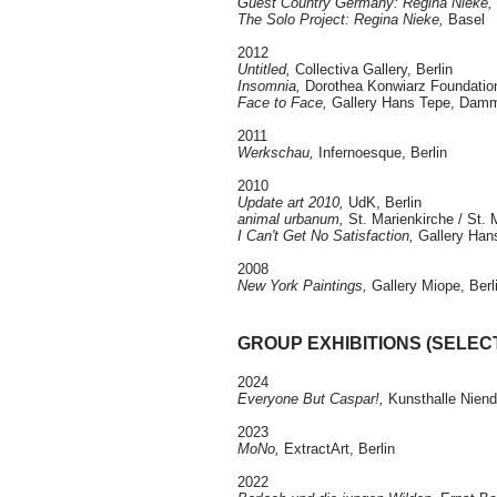
Guest Country Germany: Regina Nieke,
The Solo Project: Regina Nieke,
Basel
2012
Untitled,
Collectiva Gallery, Berlin
Insomnia,
Dorothea Konwiarz Foundation
Face to Face,
Gallery Hans Tepe, Dam
2011
Werkschau,
Infernoesque, Berlin
2010
Update art 2010,
UdK, Berlin
animal urbanum,
St. Marienkirche / St. 
I Can't Get No Satisfaction,
Gallery Ha
2008
New York Paintings,
Gallery Miope, Berl
GROUP EXHIBITIONS (SELEC
2024
Everyone But Caspar!,
Kunsthalle Nien
2023
MoNo,
ExtractArt, Berlin
2022