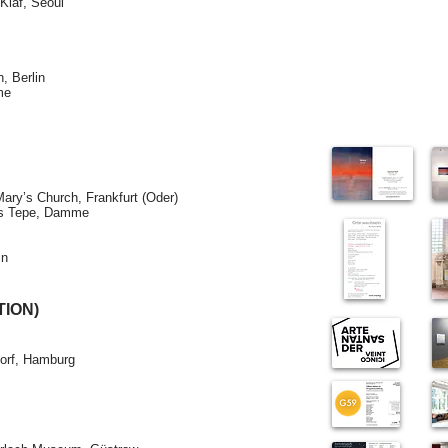
Kiaf, Seoul
, Berlin
me
Mary’s Church, Frankfurt (Oder)
ns Tepe, Damme
in
TION)
dorf, Hamburg