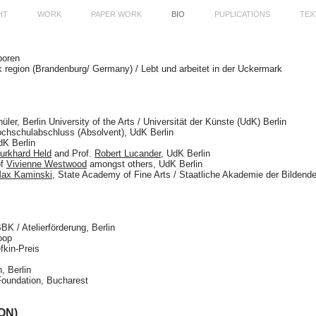
HT
WORK
PAPER WORK
BIO
PUPLICATIONS
TEX
eboren
 region
(Brandenburg/ Germany) / Lebt und arbeitet in
der Uckermark
er, Berlin University of the Arts / Universität der Künste (UdK) Berlin
chschulabschluss (Absolvent), UdK Berlin
dK Berlin
urkhard Held
and
Prof.
Robert Lucander
, UdK Berlin
of
Vivienne Westwood
amongst others, UdK Berlin
ax Kaminski
, State Academy of Fine Arts / Staatliche Akademie der Bildend
K / Atelierförderung, Berlin
oop
kin-Preis
 Berlin
undation, Bucharest
ON)