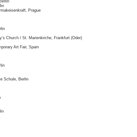
Berlin
lin
rmakeisenkraft, Prague
lin
y’s Church / St. Marienkirche, Frankfurt (Oder)
porary Art Fair, Spain
lin
te Schule, Berlin
n
in