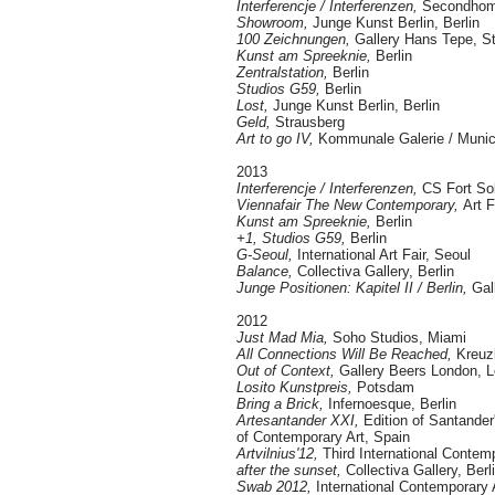
Interferencje / Interferenzen,
Secondhome
Showroom,
Junge Kunst Berlin, Berlin
100 Zeichnungen,
Gallery Hans Tepe, St
Kunst am Spreeknie,
Berlin
Zentralstation,
Berlin
Studios G59,
Berlin
Lost,
Junge Kunst Berlin, Berlin
Geld,
Strausberg
Art to go IV
,
Kommunale Galerie / Municip
2013
Interferencje / Interferenzen,
CS Fort So
Viennafair The New Contemporary,
Art F
Kunst am Spreeknie,
Berlin
+1, Studios G59,
Berlin
G-Seoul,
International Art Fair, Seoul
Balance,
Collectiva Gallery, Berlin
Junge Positionen: Kapitel II / Berlin,
Gall
2012
Just Mad Mia,
Soho Studios, Miami
All Connections Will Be Reached,
Kreuzb
Out of Context,
Gallery Beers London, 
Losito Kunstpreis,
Potsdam
Bring a Brick,
Infernoesque, Berlin
Artesantander XXI,
Edition of Santander'
of Contemporary Art, Spain
Artvilnius'12,
Third International Contemp
after the sunset,
Collectiva Gallery, Berl
Swab 2012,
International Contemporary 