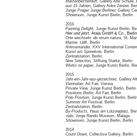
Märzenbecherduft,
Gallery Alte Schule, 
aus 15 Jahren,
Gallery Anke Zeisler, Ber
Junge Prager Junge Berlin
er
,
Gallery Ce
Showroom
,
Junge Kunst Berlin, Berlin
2016
Painting Delight,
Junge Kunst Berlin, Ber
Hier und jetzt,
Atala GmbH & Co., Berlin
Orte wechseln. de rerum natura,
St. Mar
Marine,
UdK,
Berlin
Artesantander,
XXV International Contem
Kunst am Spreeknie,
Berlin
Zentralstation
, Berlin
New Selection,
Stiftung Starke, Berlin
Works on paper,
Junge Kunst Berlin, Ber
2015
Jahr-ein-Jahr-aus-gezeichnet,
Gallery Al
Viennafair,
Art Fair, Vienna
Private View,
Junge Kunst Berlin, Berlin
Positions Berlin,
Art Fair, Berlin
Pole Position,
Junge Kunst Berlin, Berli
Summer Art Festival,
Berlin
Zentralstation,
Berlin
By-Products,
Haus am Lützowplatz, Berl
-ndo,
Jorge Rando Museum, Malaga
Showroom,
Junge Kunst Berlin, Berlin
2014
Count Down,
Collectiva Gallery, Berlin